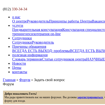
(812)
330-34-34
о нас
О центре
Руководитель
Принципы работы Центра
Ваканс
услуги
Предварительная консультация
Консультация специалист
тренинги
психотерапия on-line
Сотрудники
Сотрудники
Руководитель
Причины обращения
ВСЕГДА ЕСТЬ ВЫХОД: проблемы
ВСЕГДА ЕСТЬ ВЫХОД
полезная информация
Словарь терминов
Статьи сотрудников центра
НАУЧНЫЕ р
Новости
Цены
контакты
Главная
»
Форум
» Задать свой вопрос
Форум
Добро пожаловать Гость!
Мы рады приветствовать вас на наших форумах. Вы должны
зарегистрироваться
,
форму для входа.