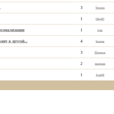
.
3
Victoria
1
Oleg83
рсонализации
1
ivan
иву в другой...
4
Innessa
3
Eleonora
2
marinam
1
Ivan66