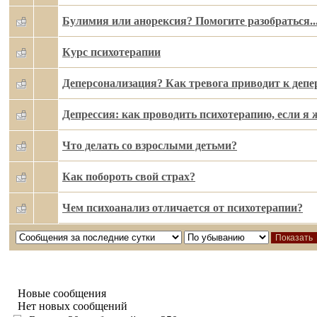
Булимия или анорексия? Помогите разобраться..
Курс психотерапии
Деперсонализация? Как тревога приводит к депе
Депрессия: как проводить психотерапию, если я ж
Что делать со взрослыми детьми?
Как побороть свой страх?
Чем психоанализ отличается от психотерапии?
Новые сообщения
Нет новых сообщений