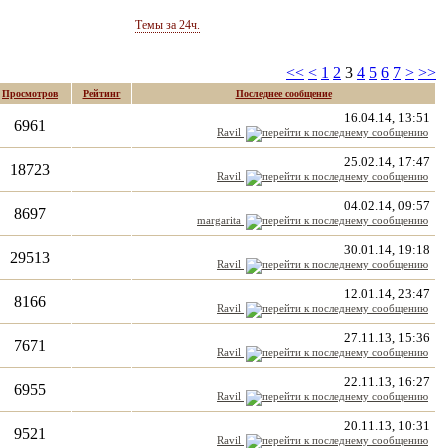
Темы за 24ч.
<<
<
1
2
3
4
5
6
7
>
>>
Просмотров
Рейтинг
Последнее сообщение
16.04.14, 13:51
6961
Ravil
25.02.14, 17:47
18723
Ravil
04.02.14, 09:57
8697
margarita
30.01.14, 19:18
29513
Ravil
12.01.14, 23:47
8166
Ravil
27.11.13, 15:36
7671
Ravil
22.11.13, 16:27
6955
Ravil
20.11.13, 10:31
9521
Ravil