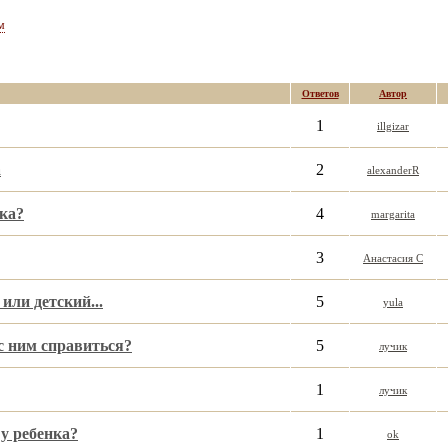
м
Ответов
Автор
1
illgizar
а
2
alexanderR
ка?
4
margarita
3
Анастасия C
или детский...
5
yula
с ним справиться?
5
лучик
1
лучик
у ребенка?
1
ok