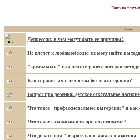
Поиск по форума
Тема
Депрессия: в чем могут быть ее причины?
Не влечет к любимой жене: не могу найти выход
"оргазмыыы" или психотерапевтическая методи
Как справиться с неврозом без психотерапии?
Вопрос про ребенка: детское сексуальное насилие 
Что такое "профессиональное выгорание" и как 
Что такое созависимость при алкоголизме?
Что делать при "неврозе навязчивых движений" 