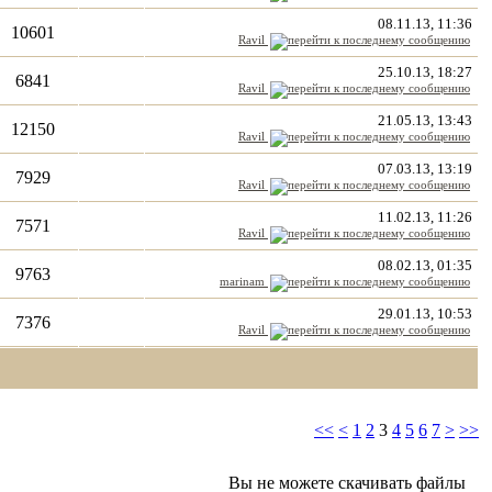
08.11.13, 11:36
10601
Ravil
25.10.13, 18:27
6841
Ravil
21.05.13, 13:43
12150
Ravil
07.03.13, 13:19
7929
Ravil
11.02.13, 11:26
7571
Ravil
08.02.13, 01:35
9763
marinam
29.01.13, 10:53
7376
Ravil
<<
<
1
2
3
4
5
6
7
>
>>
Вы не можете скачивать файлы