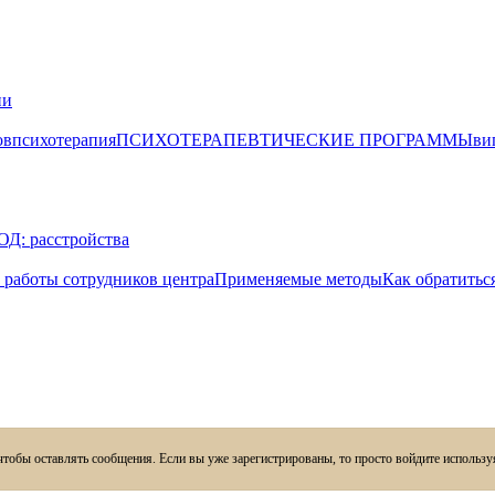
ии
ов
психотерапия
ПСИХОТЕРАПЕВТИЧЕСКИЕ ПРОГРАММЫ
ви
: расстройства
аботы сотрудников центра
Применяемые методы
Как обратитьс
 чтобы оставлять сообщения. Если вы уже зарегистрированы, то просто войдите использу