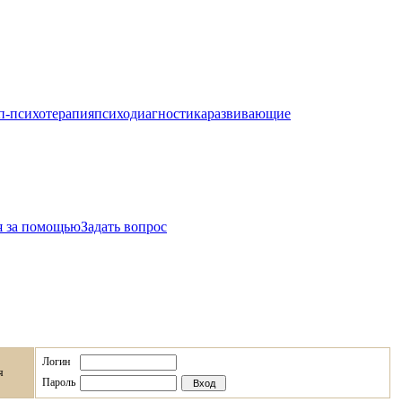
п-психотерапия
психодиагностика
развивающие
я за помощью
Задать вопрос
Логин
я
Пароль