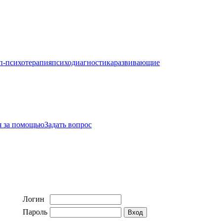
п-психотерапия
психодиагностика
развивающие
я за помощью
Задать вопрос
Логин
Пароль