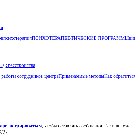
ии
ов
психотерапия
ПСИХОТЕРАПЕВТИЧЕСКИЕ ПРОГРАММЫ
ви
: расстройства
аботы сотрудников центра
Применяемые методы
Как обратитьс
зарегистрироваться
, чтобы оставлять сообщения. Если вы уже
ода.