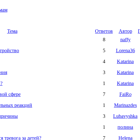
мам
Тема
Ответов
Автор
8
naffy
тройство
5
Lorena36
4
Katarina
ния
3
Katarina
м?
1
Katarina
вой сфере
7
FaiRo
альных реакций
1
Marinazdes
 причины
3
Lubavyshka
1
полина
я тревога за детей?
7
Helena