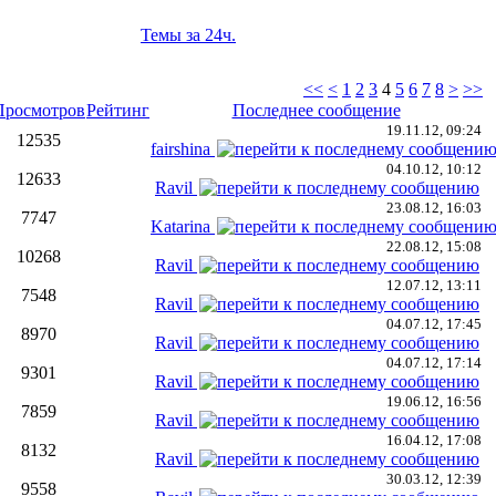
Темы за 24ч.
<<
<
1
2
3
4
5
6
7
8
>
>>
Просмотров
Рейтинг
Последнее сообщение
19.11.12, 09:24
12535
fairshina
04.10.12, 10:12
12633
Ravil
23.08.12, 16:03
7747
Katarina
22.08.12, 15:08
10268
Ravil
12.07.12, 13:11
7548
Ravil
04.07.12, 17:45
8970
Ravil
04.07.12, 17:14
9301
Ravil
19.06.12, 16:56
7859
Ravil
16.04.12, 17:08
8132
Ravil
30.03.12, 12:39
9558