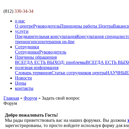
(812)
330-34-34
о нас
О центре
Руководитель
Принципы работы Центра
Ваканс
услуги
Предварительная консультация
Консультация специалист
тренинги
психотерапия on-line
Сотрудники
Сотрудники
Руководитель
Причины обращения
ВСЕГДА ЕСТЬ ВЫХОД: проблемы
ВСЕГДА ЕСТЬ ВЫХОД
полезная информация
Словарь терминов
Статьи сотрудников центра
НАУЧНЫЕ р
Новости
Цены
контакты
Главная
»
Форум
» Задать свой вопрос
Форум
Добро пожаловать Гость!
Мы рады приветствовать вас на наших форумах. Вы должны
зарегистрированы, то просто войдите используя форму для вх