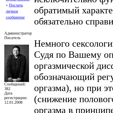
»
Послать
обратимый характер
личное
сообщение
обязательно справ
Администратор
Писатель
Немного сексолог
Судя по Вашему о
оргазмической дис
обозначающий регу
Сообщений:
оргазма), но при э
382
Дата
(снижение половог
регистрации:
12.01.2008
оргазма в принципе