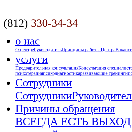
(812)
330-34-34
о нас
О центре
Руководитель
Принципы работы Центра
Ваканс
услуги
Предварительная консультация
Консультация специалист
психотерапия
психодиагностика
развивающие тренинги
п
Сотрудники
Сотрудники
Руководител
Причины обращения
ВСЕГДА ЕСТЬ ВЫХОД: