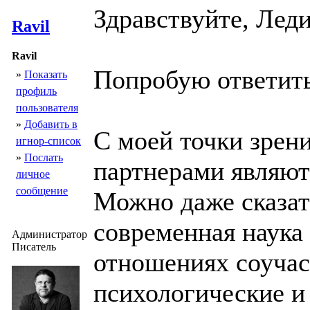
Здравствуйте, Леди
Ravil
Ravil
Попробую ответит
»
Показать
профиль
пользователя
»
Добавить в
С моей точки зрен
игнор-список
»
Послать
партнерами являю
личное
сообщение
Можно даже сказат
современная наука
Администратор
Писатель
отношениях соучас
психологические и