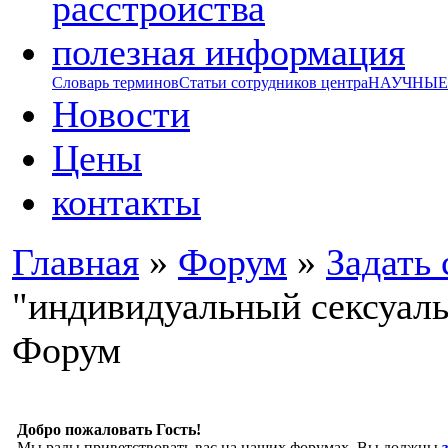
расстройства
полезная информация
Словарь терминов
Статьи сотрудников центра
НАУЧНЫЕ р
Новости
Цены
контакты
Главная
»
Форум
»
Задать 
"индивидуальный сексуал
Форум
Добро пожаловать Гость!
Мы рады приветствовать вас на наших форумах. Вы должны