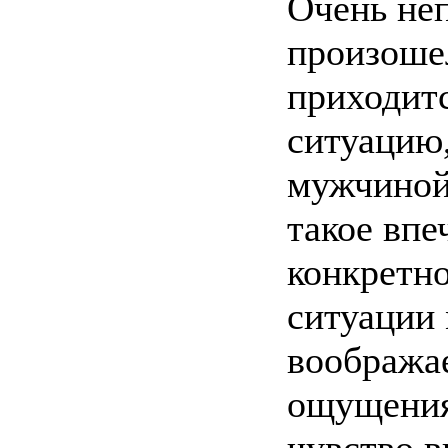
Очень неп
произошел
приходитс
ситуацию,
мужчиной,
такое впе
конкретно
ситуации 
вообража
ощущения