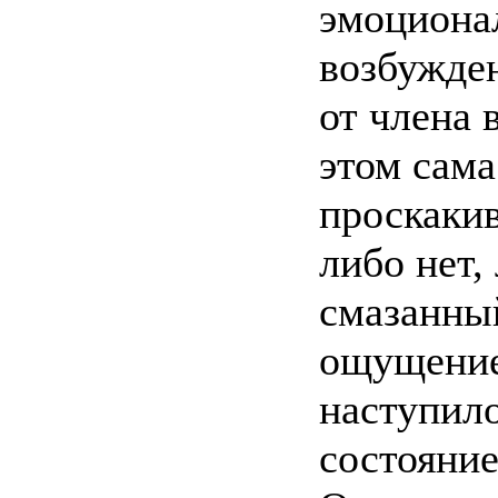
эмоциона
возбужде
от члена 
этом сама
проскакив
либо нет,
смазанный
ощущение
наступило
состояние