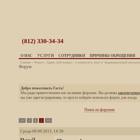
(812)
330-34-34
О НАС
УСЛУГИ
СОТРУДНИКИ
ПРИЧИНЫ ОБРАЩЕНИЯ
Главная
»
Форум
»
Задать свой вопрос
» Сложности в сексе и "индивидуальный сексуаль
Форум
Добро пожаловать Гость!
Мы рады приветствовать вас на наших форумах. Вы должны
зарегистрир
вы уже зарегистрированы, то просто войдите используя форму для входа.
Поиск по форумам
<<
<
1
2
>>
Среда 09.09.2015, 14:58