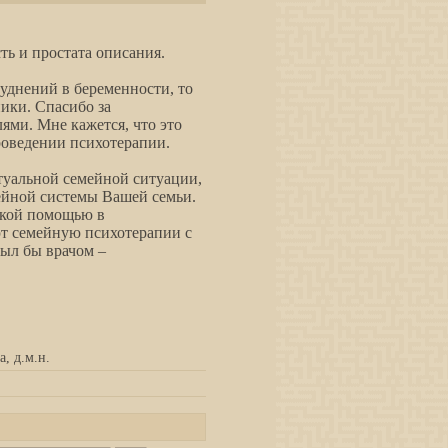
ть и простата описания.
уднений в беременности, то
ники. Спасибо за
ми. Мне кажется, что это
роведении психотерапии.
туальной семейной ситуации,
мейной системы Вашей семьи.
еской помощью в
ют семейную психотерапии с
был бы врачом –
, д.м.н.