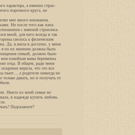
го характера, а именно страх-
этого порочного круга, не
делял мне много внимания,
ами. Но после того как папа
 отношения с мачехой строились
я мной, для него всегда и так
стороны свелось к физическим
а. Да, я жила в достатке, у меня
что я по их мнению должна была
схищения семьей, должно было
то моя покойная мама беременна
ние отца. В общем, ради меня
 искренне верила, что это все
ы пьют..., а родители никогда не
 только давать, но и получать от
юбили.
ли. Никто из моей семьи не
вала, в надежде купить любовь.
ла.
ачать? Подскажите?