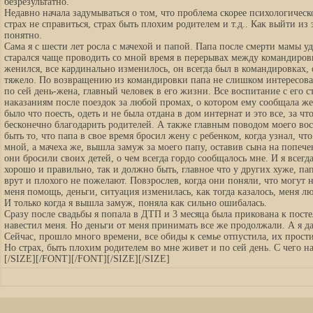
безрезультатно.
Недавно начала задумываться о том, что проблема скорее психологическо
страх не справиться, страх быть плохим родителем и т.д.. Как выйти из 
понятно.
Сама я с шести лет росла с мачехой и папой. Папа после смерти мамы у
старался чаще проводить со мной время в перерывах между командировк
женился, все кардинально изменилось, он всегда был в командировках,
тяжело. По возвращению из командировки папа не слишком интересовалс
по сей день-жена, главный человек в его жизни. Все воспитание с его 
наказаниям после поездок за любой промах, о котором ему сообщала жен
было что поесть, одеть и не была отдана в дом интернат и это все, за 
бесконечно благодарить родителей. А также главным поводом моего во
быть то, что папа в свое время бросил жену с ребенком, когда узнал, ч
мной, а мачеха же, вышла замуж за моего папу, оставив сына на попече
они бросили своих детей, о чем всегда гордо сообщалось мне. И я всегда
хорошо и правильно, так и должно быть, главное что у других хуже, пап
врут и плохого не пожелают. Повзрослев, когда они поняли, что могут не
меня помощь, деньги, ситуация изменилась, как тогда казалось, меня л
И только когда я вышла замуж, поняла как сильно ошибалась.
Сразу после свадьбы я попала в ДТП и 3 месяца была прикована к посте
навестил меня. Но деньги от меня принимать все же продолжали. А я да
Сейчас, прошло много времени, все обиды к семье отпустила, их прости
Но страх, быть плохим родителем во мне живет и по сей день. С чего н
[/SIZE][/FONT][/FONT][/SIZE][/SIZE]