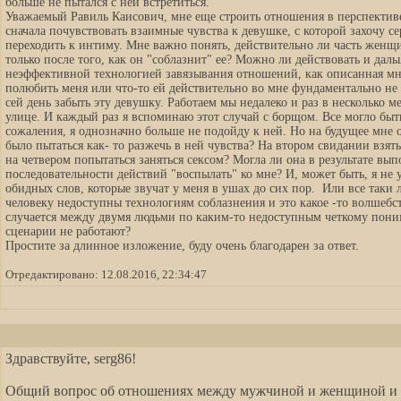
больше не пытался с ней встретиться.
Уважаемый Равиль Каисович, мне еще строить отношения в перспективе,
сначала почувствовать взаимные чувства к девушке, с которой захочу 
переходить к интиму. Мне важно понять, действительно ли часть жен
только после того, как он "соблазнит" ее? Можно ли действовать и даль
неэффективной технологией завязывания отношений, как описанная мн
полюбить меня или что-то ей действительно во мне фундаментально не
сей день забыть эту девушку. Работаем мы недалеко и раз в несколько м
улице. И каждый раз я вспоминаю этот случай с борщом. Все могло быть
сожаления, я однозначно больше не подойду к ней. Но на будущее мне 
было пытаться как- то разжечь в ней чувства? На втором свидании взять 
на четвером попытаться заняться сексом? Могла ли она в результате вы
последовательности действий "воспылать" ко мне? И, может быть, я не
обидных слов, которые звучат у меня в ушах до сих пор. Или все таки 
человеку недоступны технологиям соблазнения и это какое -то волшебст
случается между двумя людьми по каким-то недоступным четкому пон
сценарии не работают?
Простите за длинное изложение, буду очень благодарен за ответ.
Отредактировано: 12.08.2016, 22:34:47
Здравствуйте, serg86!
Общий вопрос об отношениях между мужчиной и женщиной и р