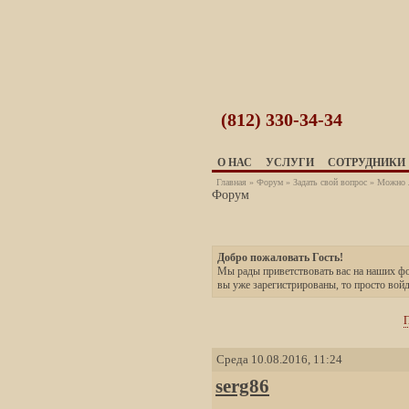
(812)
330-34-34
О НАС
УСЛУГИ
СОТРУДНИКИ
Главная
»
Форум
»
Задать свой вопрос
» Можно л
Форум
Добро пожаловать Гость!
Мы рады приветствовать вас на наших 
вы уже зарегистрированы, то просто вой
П
Среда 10.08.2016, 11:24
serg86