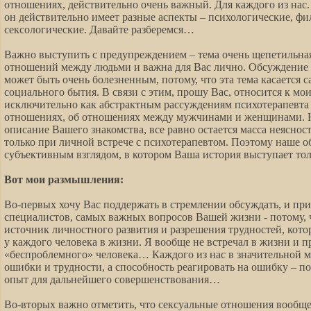
отношениях, действительно очень важный. Для каждого из нас. 
он действительно имеет разные аспекты – психологические, ф
сексологические. Давайте разберемся…
Важно выступить с предупреждением – тема очень щепетильна
отношений между людьми и важна для Вас лично. Обсуждение 
может быть очень болезненным, потому, что эта тема касается 
социального бытия. В связи с этим, прошу Вас, относится к м
исключительно как абстрактным рассуждениям психотерапевта
отношениях, об отношениях между мужчинами и женщинами. Н
описание Вашего знакомства, все равно остается масса неяснос
только при личной встрече с психотерапевтом. Поэтому наше о
субъективным взглядом, в котором Ваша история выступает то
Вот мои размышления:
Во-первых хочу Вас поддержать в стремлении обсуждать, и пр
специалистов, самых важных вопросов Вашей жизни - потому, 
источник личностного развития и разрешения трудностей, кото
у каждого человека в жизни. Я вообще не встречал в жизни и п
«беспроблемного» человека… Каждого из нас в значительной м
ошибки и трудности, а способность реагировать на ошибку – п
опыт для дальнейшего совершенствования…
Во-вторых важно отметить, что сексуальные отношения вообще