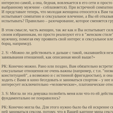
интересно самой, а она, бедная, вовлекается в его сети и просто
выбранному мужчине - соблазняется). При встречной симпатии
И представьте теперь, что молодая женщина относится к Вам так
испытывает симпатию и сексуальное влечение, а Вы ей отказыва
испытывать? Правильно – разочарование, которое сменяется гр
В этом смысле, часть женщин, так же как и Вы испытывает сил
своим избранникам, но просто реализуют его в "женском стиле"
мужчину, помогая ему проявить свой интерес и сексуальное вл
борщ, напримср).
2. S: «Можно ли действовать и дальше с такой, оказавшейся н
завязывания отношений, как описанная мной выше?»
РК: Конечно можно. Рано или поздно, Вам обязательно встретит
сексуальные отношения не очень важны (например, с т.н. "низк
конституцией", а возможно и с истинной фригидностью), и она
ходить с Вами в кино беседовать и заниматься спортом – у нее 
интересует исключительно «человеческие», платонические о
3. S: Могла ли эта девушка полюбить меня или что-то ей дейст
фундаментально не понравилось?
РК: Конечно могла бы. Для этого нужно было бы ей искренне ск
ней заниматься сексом, потому, что в Вашей картине мира сек