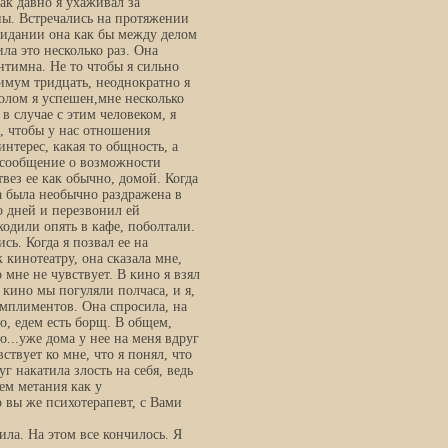
ак давно я ухаживал за
ны. Встречались на протяжении
свидании она как бы между делом
ила это несколько раз. Она
нтимна. Не то чтобы я сильно
имум тридцать, неоднократно я
олом я успешен,мне несколько
в случае с этим человеком, я
ь, чтобы у нас отношения
интерес, какая то общность, а
о сообщение о возможности
твез ее как обычно, домой. Когда
а была необычно раздражена в
ко дней и перезвонил ей
одили опять в кафе, поболтали.
сь. Когда я позвал ее на
 кинотеатру, она сказала мне,
 мне не чувствует. В кино я взял
е кино мы погуляли полчаса, и я,
комплиментов. Она спросила, на
но, едем есть борщ. В общем,
...уже дома у нее на меня вдруг
ствует ко мне, что я понял, что
уг накатила злость на себя, ведь
ем метания как у
 вы же психотерапевт, с Вами
ила. На этом все кончилось. Я