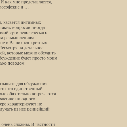
И как мне представляется,
илософские и …
я, касается интимных
таких вопросов иногда
самой сути человеческого
оим размышлениям
 не о Ваших конкретных
есмотря на детальное
тей, которые можно обсудить
бсуждение будет просто моим
лько поводом.
иглашать для обсуждения
что это единственный
рые обязательно встречаются
рактике ни одного
ере характеризуют не
олучать из нее ценнейший
 очень сложны. В частности