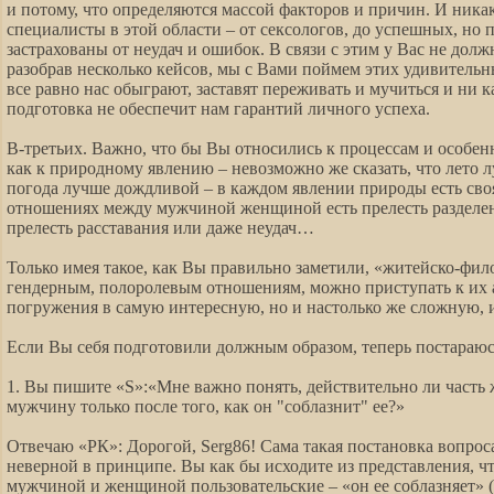
и потому, что определяются массой факторов и причин. И ника
специалисты в этой области – от сексологов, до успешных, но 
застрахованы от неудач и ошибок. В связи с этим у Вас не долж
разобрав несколько кейсов, мы с Вами поймем этих удивитель
все равно нас обыграют, заставят переживать и мучиться и ни 
подготовка не обеспечит нам гарантий личного успеха.
В-третьих. Важно, что бы Вы относились к процессам и особе
как к природному явлению – невозможно же сказать, что лето л
погода лучше дождливой – в каждом явлении природы есть сво
отношениях между мужчиной женщиной есть прелесть разделе
прелесть расставания или даже неудач…
Только имея такое, как Вы правильно заметили, «житейско-фи
гендерным, полоролевым отношениям, можно приступать к их а
погружения в самую интересную, но и настолько же сложную,
Если Вы себя подготовили должным образом, теперь постараюс
1. Вы пишите «S»:«Мне важно понять, действительно ли часть
мужчину только после того, как он "соблазнит" ее?»
Отвечаю «РК»: Дорогой, Serg86! Сама такая постановка вопроса
неверной в принципе. Вы как бы исходите из представления, 
мужчиной и женщиной пользовательские – «он ее соблазняет» (т.