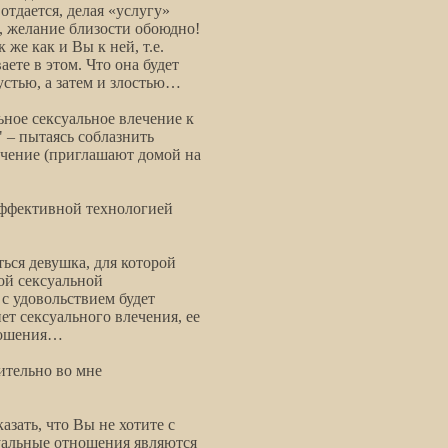
 отдается, делая «услугу»
, желание близости обоюдно!
 же как и Вы к ней, т.е.
ете в этом. Что она будет
устью, а затем и злостью…
ьное сексуальное влечение к
 – пытаясь соблазнить
ечение (приглашают домой на
еэффективной технологией
ься девушка, для которой
ой сексуальной
 с удовольствием будет
нет сексуального влечения, ее
тношения…
вительно во мне
азать, что Вы не хотите с
суальные отношения являются