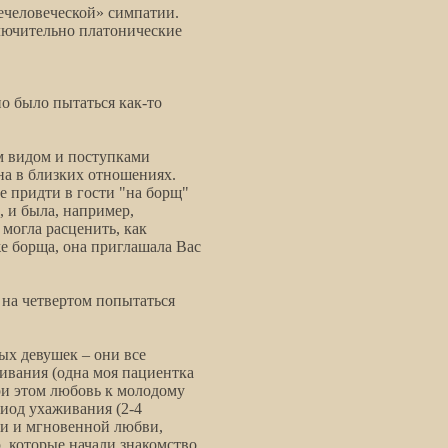
ечеловеческой» симпатии.
ключительно платонические
но было пытаться как-то
им видом и поступками
на в близких отношениях.
 придти в гости "на борщ"
, и была, например,
 могла расценить, как
же борща, она приглашала Вас
, на четвертом попытаться
ых девушек – они все
ивания (одна моя пациентка
при этом любовь к молодому
иод ухаживания (2-4
чаи и мгновенной любви,
р, которые начали знакомство