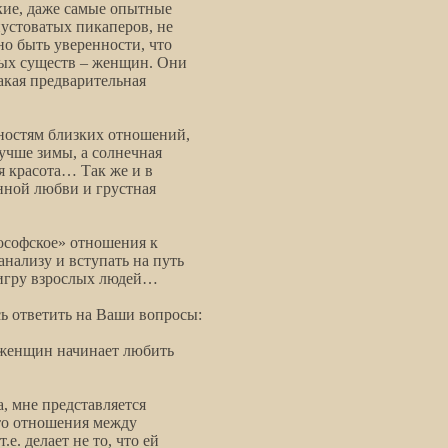
кие, даже самые опытные
пустоватых пикаперов, не
но быть уверенности, что
ных существ – женщин. Они
какая предварительная
нностям близких отношений,
учше зимы, а солнечная
я красота… Так же и в
нной любви и грустная
лософское» отношения к
нализу и вступать на путь
 игру взрослых людей…
ь ответить на Ваши вопросы:
 женщин начинает любить
, мне представляется
что отношения между
е. делает не то, что ей