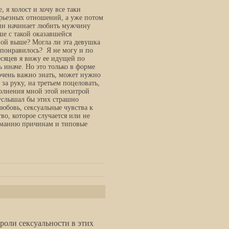
 я холост и хочу все таки
серьезных отношений, а уже потом
щин начинает любить мужчину
ше с такой оказавшейся
ой выше? Могла ли эта девушка
 понравилось? Я не могу и по
есяцев я вижу ее идущей по
 иначе. Но это только в форме
очень важно знать, может нужно
за руку, на третьем поцеловать,
полнения мной этой нехитрой
 услышал бы этих страшно
любовь, сексуальные чувства к
во, которое случается или не
иманию причинам и типовые
оли сексуальности в этих