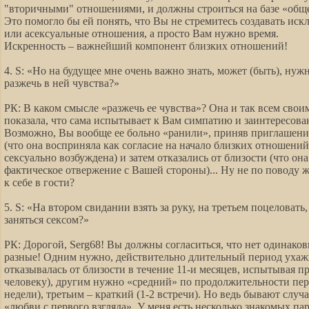
"вторичными" отношениями, и должны строиться на базе «общ
Это помогло бы ей понять, что Вы не стремитесь создавать ис
или асексуальные отношения, а просто Вам нужно время.
Искренность – важнейший компонент близких отношений!
4. S: «Но на будущее мне очень важно знать, может (быть), нуж
разжечь в ней чувства?»
РК: В каком смысле «разжечь ее чувства»? Она и так всем сво
показала, что сама испытывает к Вам симпатию и заинтересова
Возможно, Вы вообще ее больно «ранили», приняв приглашение
(что она восприняла как согласие на начало близких отношений
сексуально возбуждена) и затем отказались от близости (что она
фактическое отвержение с Вашей стороны)... Ну не по поводу 
к себе в гости?
5. S: «На втором свидании взять за руку, на третьем поцеловать
заняться сексом?»
РК: Дорогой, Serg68! Вы должны согласиться, что нет одинаков
разные! Одним нужно, действительно длительный период ухаж
отказывалась от близости в течение 11-и месяцев, испытывая 
человеку), другим нужно «средний» по продолжительности пер
недели), третьим – краткий (1-2 встречи). Но ведь бывают слу
«любви с первого взгляда». У меня есть несколько знакомых па