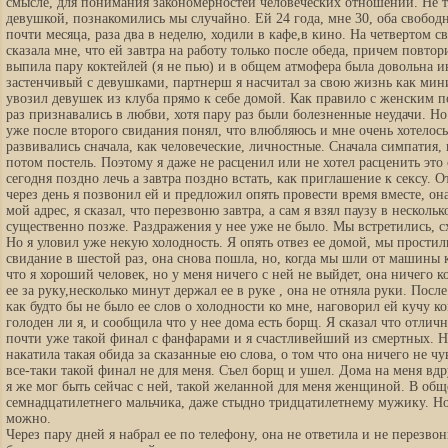
смысле, для понимания закономерностей человеческих отношений. Не т
девушкой, познакомились мы случайно. Ей 24 года, мне 30, оба свобод
почти месяца, раза два в неделю, ходили в кафе,в кино. На четвертом 
сказала мне, что ей завтра на работу только после обеда, причем повтор
выпила пару коктейлей (я не пью) и в общем атмофера была довольна и
застенчивый с девушками, партнерш я насчитал за свою жизнь как мин
увозил девушек из клуба прямо к себе домой. Как правило с женским п
раз признавались в любви, хотя пару раз были болезненные неудачи. Но 
уже после второго свидания понял, что влюбляюсь и мне очень хотелос
развивались сначала, как человеческие, личностные. Сначала симпатия, 
потом постель. Поэтому я даже не расценил или не хотел расценить эт
сегодня поздно лечь а завтра поздно встать, как приглашение к сексу. О
через день я позвонил ей и предложил опять провести время вместе, он
мой адрес, я сказал, что перезвоню завтра, а сам я взял паузу в несколь
существенно позже. Раздражения у нее уже не было. Мы встретились, сх
Но я уловил уже некую холодность. Я опять отвез ее домой, мы простили
свидание в шестой раз, она снова пошла, но, когда мы шли от машины к
что я хороший человек, но у меня ничего с ней не выйдет, она ничего ко
ее за руку,несколько минут держал ее в руке , она не отняла руки. Посл
как будто бы не было ее слов о холодности ко мне, наговорил ей кучу 
голоден ли я, и сообщила что у нее дома есть борщ. Я сказал что отлич
почти уже такой финал с фанфарами и я счастливейший из смертных. Но
накатила такая обида за сказанные ею слова, о том что она ничего не чув
все-таки такой финал не для меня. Съел борщ и ушел
. Дома на меня вдр
я же мог быть сейчас с ней, такой желанной для меня женщиной. В общ
семнадцатилетнего мальчика, даже стыдно тридцатилетнему мужику. Но
можно.
Через пару дней я набрал ее по телефону, она не ответила и не перезвон