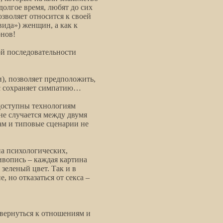
 долгое время, любят до сих
зволяет относится к своей
вида») женщин, а как к
нов!
ой последовательности
и), позволяет предположить,
ас сохраняет симпатию…
едоступны технологиям
 не случается между двумя
м и типовые сценарии не
на психологических,
вопись – каждая картина
 зеленый цвет. Так и в
 но отказаться от секса –
 вернуться к отношениям и