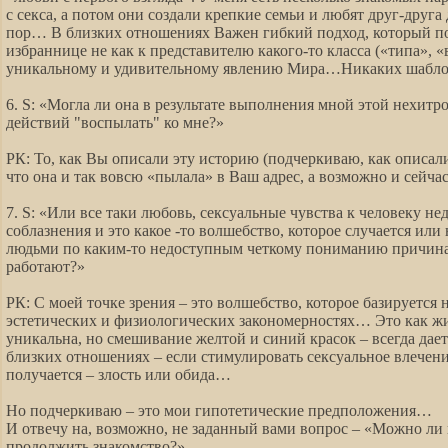
с секса, а потом они создали крепкие семьи и любят друг-друга
пор… В близких отношениях Важен гибкий подход, который по
избраннице не как к представителю какого-то класса («типа», «
уникальному и удивительному явлению Мира…Никаких шабло
6. S: «Могла ли она в результате выполнения мной этой нехитр
действий "воспылать" ко мне?»
РК: То, как Вы описали эту историю (подчеркиваю, как описал
что она и так вовсю «пылала» в Ваш адрес, а возможно и сейч
7. S: «Или все таки любовь, сексуальные чувства к человеку н
соблазнения и это какое -то волшебство, которое случается или
людьми по каким-то недоступным четкому пониманию причина
работают?»
РК: С моей точке зрения – это волшебство, которое базируется 
эстетических и физиологических закономерностях… Это как жи
уникальна, но смешивание желтой и синий красок – всегда дает
близких отношениях – если стимулировать сексуальное влечение,
получается – злость или обида…
Но подчеркиваю – это мои гипотетические предположения…
И отвечу на, возможно, не заданный вами вопрос – «Можно ли
продолжить знакомство?»