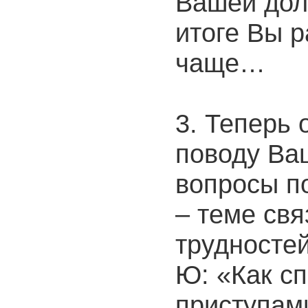
Вашей дол
итоге Вы 
чаще…
3. Теперь 
поводу Ва
вопросы п
– теме св
трудностей
Ю: «Как с
приступам