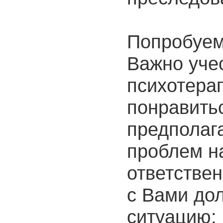
Попробуем
Важно учес
психотера
понравитьс
предполаг
проблем н
ответствен
с Вами дол
ситуацию: 