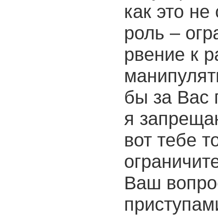
как это не
роль – ог
рвение к 
манипулят
бы за Вас 
я запреща
вот тебе т
ограничит
Ваш вопрос
приступам