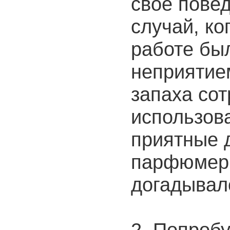
свое пове
случай, ко
работе бы
неприятие
запаха со
использова
приятные 
парфюмерн
догадывал
2. Попробу