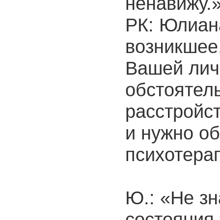
ненавижу.
РК: Юлиана
возникшее
Вашей лич
обстоятел
расстройс
и нужно об
психотерап
Ю.: «Не зн
состояния