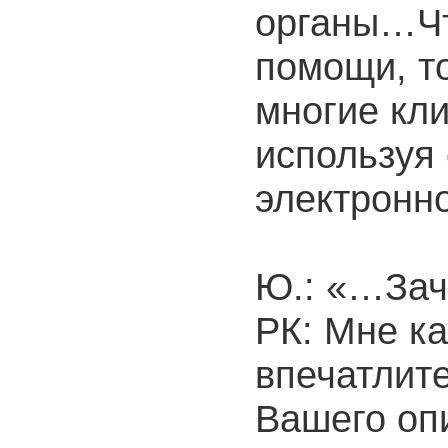
органы…Чт
помощи, т
многие кл
используя 
электронно
Ю.: «…Зач
РК: Мне к
впечатлит
Вашего оп