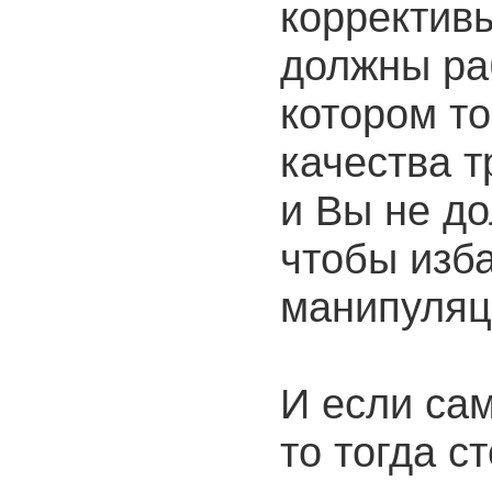
корректив
должны раб
котором то
качества т
и Вы не д
чтобы изба
манипуля
И если сам
то тогда с