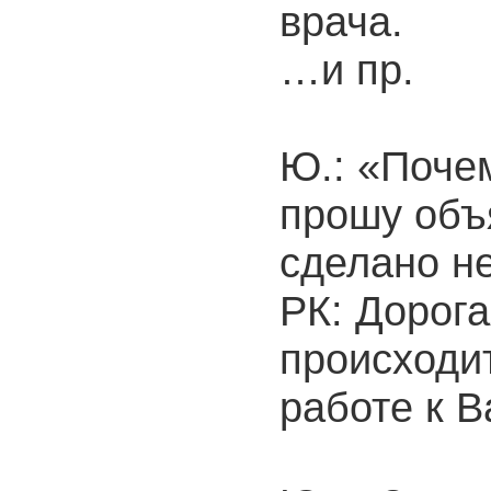
врача.
…и пр.
Ю.: «Почем
прошу объя
сделано н
РК: Дорог
происходит
работе к В