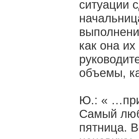
ситуации с
начальниц
выполнени
как она и
руководит
объемы, ка
Ю.: « …пр
Самый люб
пятница. 