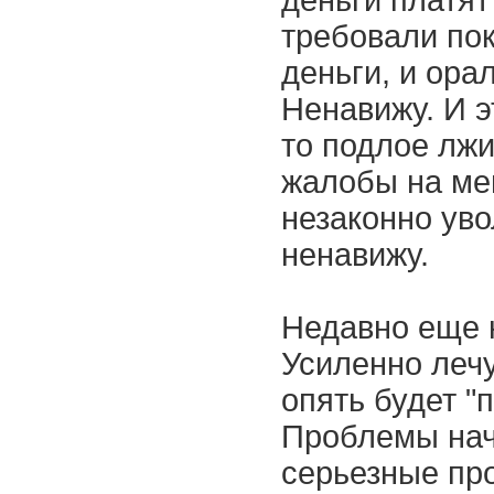
деньги платя
требовали по
деньги, и орал
Ненавижу. И э
то подлое лжи
жалобы на ме
незаконно увол
ненавижу.
Недавно еще н
Усиленно лечу
опять будет "
Проблемы нач
серьезные про