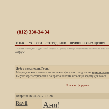
(812)
330-34-34
О НАС
УСЛУГИ
СОТРУДНИКИ
ПРИЧИНЫ ОБРАЩЕНИЯ
Главная
»
Форум
»
Задать свой вопрос
» Прошу помощи: о причинах панических атак при
Форум
Добро пожаловать Гость!
Мы рады приветствовать вас на наших форумах. Вы должны
зарегистрир
вы уже зарегистрированы, то просто войдите используя форму для входа.
Поиск по форумам
Вторник 16.05.2017, 13:28
Ravil
Аня!