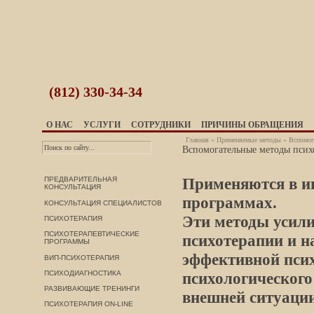
(812)
330-34-34
О НАС
УСЛУГИ
СОТРУДНИКИ
ПРИЧИНЫ ОБРАЩЕНИЯ
Главная
»
Применяемые методы
» Вспомог
Вспомогательные методы псих
Применяются в и
ПРЕДВАРИТЕЛЬНАЯ
КОНСУЛЬТАЦИЯ
программах.
КОНСУЛЬТАЦИЯ СПЕЦИАЛИСТОВ
Эти методы усили
ПСИХОТЕРАПИЯ
ПСИХОТЕРАПЕВТИЧЕСКИЕ
психотерапии и н
ПРОГРАММЫ
эффективной псих
ВИП-ПСИХОТЕРАПИЯ
ПСИХОДИАГНОСТИКА
психологического
РАЗВИВАЮЩИЕ ТРЕНИНГИ
внешней ситуации
ПСИХОТЕРАПИЯ ON-LINE