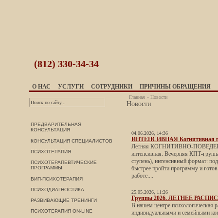
(812)
330-34-34
О НАС
УСЛУГИ
СОТРУДНИКИ
ПРИЧИНЫ ОБРАЩЕНИЯ
Главная
»
Новости
Новости
ПРЕДВАРИТЕЛЬНАЯ
КОНСУЛЬТАЦИЯ
04.06.2026, 14:36
ИНТЕНСИВНАЯ Когнитивная гр
КОНСУЛЬТАЦИЯ СПЕЦИАЛИСТОВ
Летняя КОГНИТИВНО-ПОВЕДЕ
ПСИХОТЕРАПИЯ
интенсивная. Вечерняя КПТ-группа
ступень), интенсивный формат: под
ПСИХОТЕРАПЕВТИЧЕСКИЕ
ПРОГРАММЫ
быстрее пройти программу и готов
работе....
ВИП-ПСИХОТЕРАПИЯ
ПСИХОДИАГНОСТИКА
25.05.2026, 11:26
Группы 2026. ЛЕТНЕЕ РАСПИ
РАЗВИВАЮЩИЕ ТРЕНИНГИ
В нашем центре психологическая р
ПСИХОТЕРАПИЯ ON-LINE
индивидуальными и семейными кон