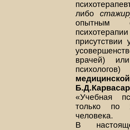
психотерап
либо
стажир
опытным с
психотерапии
присутствии 
усовершенс
врачей) ил
психолого
медицин
Б.Д.Карвасар
«Учебная пс
только по 
человека.
В настоящ