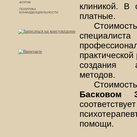
ФОРУМ
клиникой. В 
ПОЛИТИКА
КОНФИДЕНЦИАЛЬНОСТИ
платные.
Стоимос
специалис
профессионал
практической
создания а
методов.
Стоимост
Басковом 
соответс
психотерап
помощи.