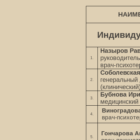
НАИМ
Индивиду
Назыров Ра
руководитель 
1.
врач-психоте
Соболевская
генеральный 
2.
(клинический
Бубнова Ири
3.
медицинский 
Виноградова
4.
врач-психоте
Гончарова А
5.