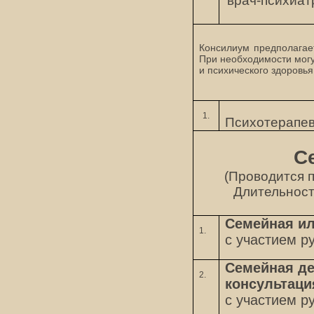
врач-психиат
Консилиум предполагае
При необходимости могу
и психического здоровья
1.
Психотерапев
С
(Проводится 
Длительност
Семейная ил
1.
с участием р
Семейная де
2.
консультаци
с участием р