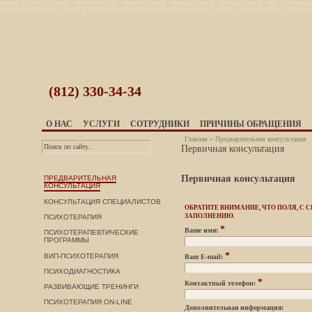
(812)
330-34-34
О НАС
УСЛУГИ
СОТРУДНИКИ
ПРИЧИНЫ ОБРАЩЕНИЯ
Главная
»
Предварительная консультация
Первичная консультация
Первичная консультация
ПРЕДВАРИТЕЛЬНАЯ
КОНСУЛЬТАЦИЯ
КОНСУЛЬТАЦИЯ СПЕЦИАЛИСТОВ
ОБРАТИТЕ ВНИМАНИЕ, ЧТО ПОЛЯ, С
ЗАПОЛНЕНИЮ.
ПСИХОТЕРАПИЯ
*
Ваше имя:
ПСИХОТЕРАПЕВТИЧЕСКИЕ
ПРОГРАММЫ
*
ВИП-ПСИХОТЕРАПИЯ
Ваш E-mail:
ПСИХОДИАГНОСТИКА
*
Контактный телефон:
РАЗВИВАЮЩИЕ ТРЕНИНГИ
ПСИХОТЕРАПИЯ ON-LINE
Дополнительная информация: