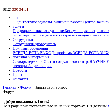
(812)
330-34-34
о нас
О центре
Руководитель
Принципы работы Центра
Ваканс
услуги
Предварительная консультация
Консультация специалист
психотерапия
психодиагностика
развивающие тренинги
п
Сотрудники
Сотрудники
Руководитель
Причины обращения
ВСЕГДА ЕСТЬ ВЫХОД: проблемы
ВСЕГДА ЕСТЬ ВЫХОД
полезная информация
Словарь терминов
Статьи сотрудников центра
НАУЧНЫЕ р
помощью
Задать вопрос
Новости
Цены
контакты
Главная
»
Форум
» Задать свой вопрос
Форум
Добро пожаловать Гость!
Мы рады приветствовать вас на наших форумах. Вы должны