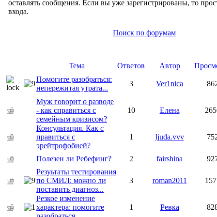
оставлять сообщения. Если вы уже зарегистрированы, то прос
входа.
Поиск по форумам
Тема
Ответов
Автор
Просм
Помогите разобраться:
3
Ver1nica
86
непережитая утрата...
Муж говорит о разводе
- как справиться с
10
Елена
265
семейным кризисом?
Консультация. Как с
правиться с
1
ljuda.vvv
75
эрейтрофобией?
Полезен ли Ребефинг?
2
fairshina
92
Резуьтаты тестирования
по СМИЛ: можно ли
3
roman2011
157
поставить диагноз...
Резкое изменение
характера: помогите
1
Ревка
82
разобраться