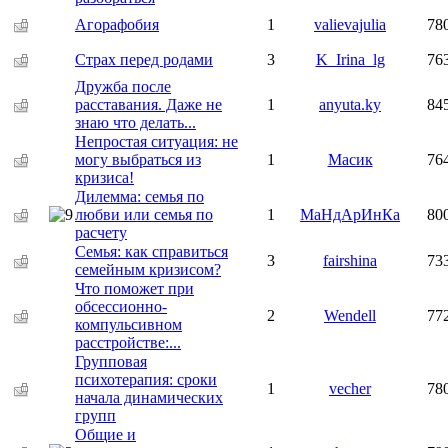
Агорафобия
1
valievajulia
78
Страх перед родами
3
K_Irina_lg
76
Дружба после
расставания. Даже не
1
anyuta.ky
84
знаю что делать...
Непростая ситуация: не
могу выбраться из
1
Масик
76
кризиса!
Дилемма: семья по
любви или семья по
1
МаНдАрИнКа
80
расчету
Семья: как справиться
3
fairshina
73
семейным кризисом?
Что поможет при
обсессионно-
2
Wendell
77
компульсивном
расстройстве:...
Групповая
психотерапия: сроки
1
vecher
78
начала динамических
групп
Общие и