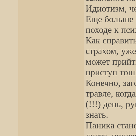
Идиотизм, че
Еще больше б
походе к пси
Как справит
страхом, уж
может прийт
приступ тош
Конечно, заг
травле, когд
(!!!) день, р
знать.
Паника стан