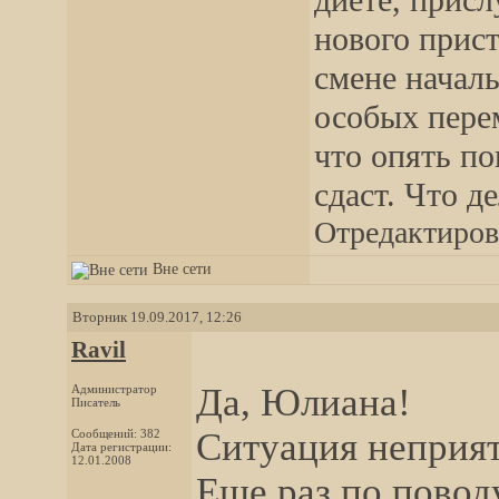
диете, прис
нового прист
смене началь
особых пере
что опять по
сдаст. Что д
Отредактирова
Вне сети
Вторник 19.09.2017, 12:26
Ravil
Да, Юлиана!
Администратор
Писатель
Ситуация неприя
Сообщений: 382
Дата регистрации:
12.01.2008
Еще раз по повод