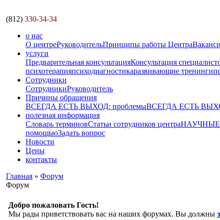
(812)
330-34-34
о нас
О центре
Руководитель
Принципы работы Центра
Ваканс
услуги
Предварительная консультация
Консультация специалист
психотерапия
психодиагностика
развивающие тренинги
п
Сотрудники
Сотрудники
Руководитель
Причины обращения
ВСЕГДА ЕСТЬ ВЫХОД: проблемы
ВСЕГДА ЕСТЬ ВЫХОД
полезная информация
Словарь терминов
Статьи сотрудников центра
НАУЧНЫЕ р
помощью
Задать вопрос
Новости
Цены
контакты
Главная
»
Форум
Форум
Добро пожаловать Гость!
Мы рады приветствовать вас на наших форумах. Вы должны