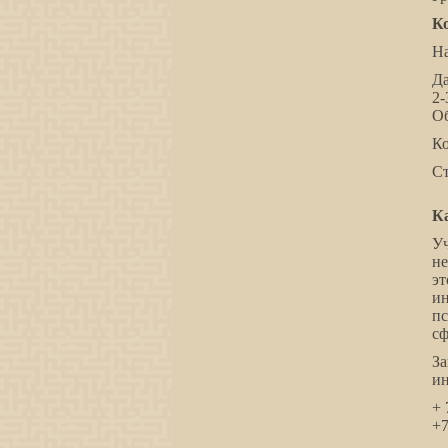
Ко
Н
Да
2-
Об
Ко
Ст
К
Уч
н
эт
ин
п
сф
За
ин
+ 
+7