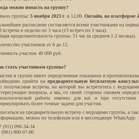
гда можно попасть на группу?
ачало группы:
5 ноября 2023 г
. в 12.00.
Онлайн, на платформе
льнейшее расписание составляется всеми участниками на первых
3 встречи в неделю по 3 часа (13 встреч по 3 часа).
щая продолжительность группы: 51 час (в среднем 1-2 месяца).
личество участников от 6 до 12.
оимость участия: 40 000 руб.
ак стать участником группы?
астие в группе имеет определенные показания и противопоказа
еобходимо прийти на
предварительную бесплатную консульт
о получасовая встреча, на которой вы встретитесь с ведущим
тересующие вопросы, а мы, со своей стороны сможем определ
сихологической работы именно для вас и при отсутствии
ормулировать более точные задачи для участия.
писаться на предварительную встречу с ведущими группы, а та
формацию, можно по телефонам или в мессенджере Whats
A
pp:
7 (911) 996-34-34
 (981) 900-07-80