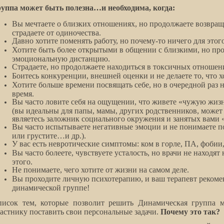
уппа может быть полезна…и необходима, когда:
Вы мечтаете о близких отношениях, но продолжаете возвращ
страдаете от одиночества.
Давно хотите поменять работу, но почему-то ничего для этого
Хотите быть более открытыми в общении с близкими, но про
эмоциональную дистанцию.
Страдаете, но продолжаете находиться в токсичных отношен
Боитесь конкуренции, внешней оценки и не делаете то, что х
Хотите больше времени посвящать себе, но в очередной раз н
время.
Вы часто ловите себя на ощущении, что живете «чужую жиз
(вы идеальны для папы, мамы, других родственников, может
являетесь заложник социального окружения и занятых вами 
Вы часто испытываете негативные эмоции и не понимаете по
или грустите…и др.).
У вас есть невротические симптомы: ком в горле, ПА, фобии,
Вы часто болеете, чувствуете усталость, но врачи не находя
этого.
Не понимаете, чего хотите от жизни на самом деле.
Вы проходите личную психотерапию, и ваш терапевт рекомен
динамической группе!
писок тем, которые позволит решить Динамическая группа 
астнику поставить свои персональные задачи.
Почему это так?