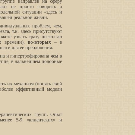
группе направлен на сферу
яют не просто говорить о
модельной ситуации «здесь и
в вашей реальной жизни.
дивидуальных проблем, чем,
вта, т.к. здесь присутствуют
ожете узнать сразу несколько
к времени),
во-вторых
– в
шаги для ее преодоления.
жна и гипертрофирована чем в
уппе, в дальнейшем подобные
ать их механизм (понять свой
аиболее эффективный модели
ерапевтических групп. Опыт
менее 5-9 «клиентских» и