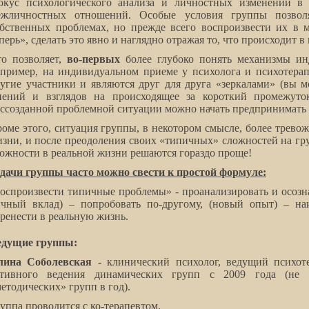
окус психологического анализа и личностных изменений в 
ежличностных отношений. Особые условия группы позвол
бственных проблемах, но прежде всего воспроизвести их в 
перь», сделать это явно и наглядно отражая то, что происходит 
то позволяет,
во-первых
более глубоко понять механизмы ин
пример, на индивидуальном приеме у психолога и психотерапе
угие участники и являются друг для друга «зеркалами» (вы м
нений и взглядов на происходящее за короткий промежуто
ссозданной проблемной ситуации можно начать предпринимать 
оме этого, ситуация группы, в некотором смысле, более трево
зни, и после преодоления своих «типичных» сложностей на гр
ожности в реальной жизни решаются гораздо проще!
дачи группы часто можно свести к простой формуле:
оспроизвести типичные проблемы» - проанализировать и осозн
ичный вклад) – попробовать по-другому, (новый опыт) – н
ренести в реальную жизнь.
едущие группы:
лина Соболевская -
клинический психолог, ведущий психот
ктивного ведения динамических групп с 2009 года (не 
етодических» групп в год).
уппа проводится с ко-терапевтом.