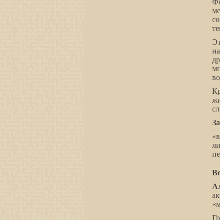
Ф
м
со
те
Э
на
др
м
во
Кр
жи
сл
За
«в
л
пе
В
А
а
«м
Гр