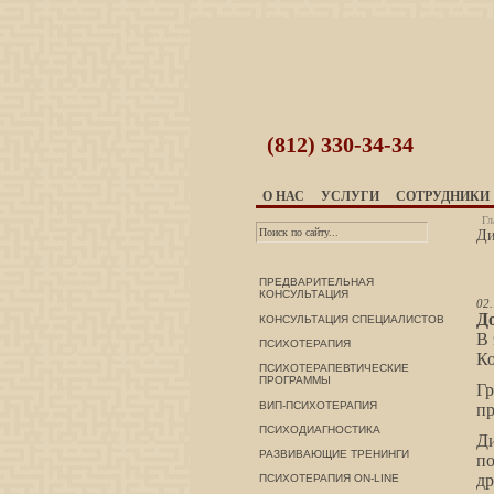
(812)
330-34-34
О НАС
УСЛУГИ
СОТРУДНИКИ
Гл
Ди
ПРЕДВАРИТЕЛЬНАЯ
КОНСУЛЬТАЦИЯ
02.
До
КОНСУЛЬТАЦИЯ СПЕЦИАЛИСТОВ
В 
ПСИХОТЕРАПИЯ
Ко
ПСИХОТЕРАПЕВТИЧЕСКИЕ
ПРОГРАММЫ
Гр
ВИП-ПСИХОТЕРАПИЯ
п
ПСИХОДИАГНОСТИКА
Ди
РАЗВИВАЮЩИЕ ТРЕНИНГИ
по
др
ПСИХОТЕРАПИЯ ON-LINE