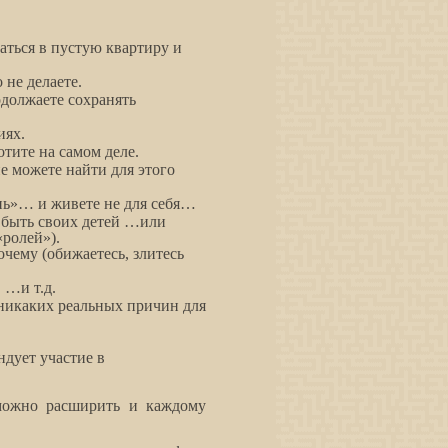
аться в пустую квартиру и
 не делаете.
должаете сохранять
иях.
отите на самом деле.
е можете найти для этого
нь»… и живете не для себя…
 быть своих детей …или
«ролей»).
чему (обижаетесь, злитесь
 …и т.д.
т никаких реальных причин для
дует участие в
можно расширить и каждому