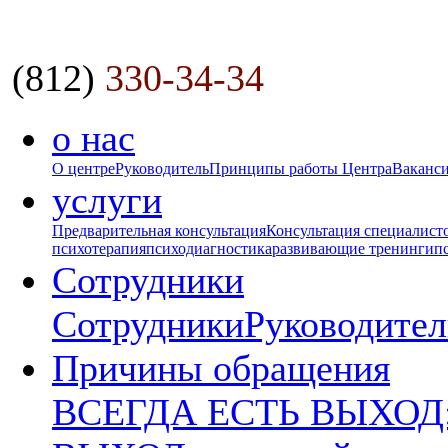
(812)
330-34-34
о нас
О центре
Руководитель
Принципы работы Центра
Ваканс
услуги
Предварительная консультация
Консультация специалист
психотерапия
психодиагностика
развивающие тренинги
п
Сотрудники
Сотрудники
Руководител
Причины обращения
ВСЕГДА ЕСТЬ ВЫХОД: