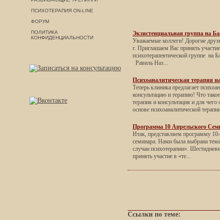
ПСИХОТЕРАПИЯ ON-LINE
ФОРУМ
ПОЛИТИКА
Экзистенциальная группа на Ба
КОНФИДЕНЦИАЛЬНОСТИ
Уважаемые коллеги! Дорогие друзь
г. Приглашаем Вас принять участи
психотерапевтической группе на Б
Равиль Наз...
Психоаналитическая терапия н
Теперь клиника предлагает психоа
консультацию и терапию! Что тако
терапия и консультация и для чего
основе психоаналитической терапии
Программа 10 Апрельского Сем
Итак, представляем программу 10
семинара. Нами была выбрана тем
случаи психотерапии». Шестиднев
принять участие в «те...
Ссылки по теме: