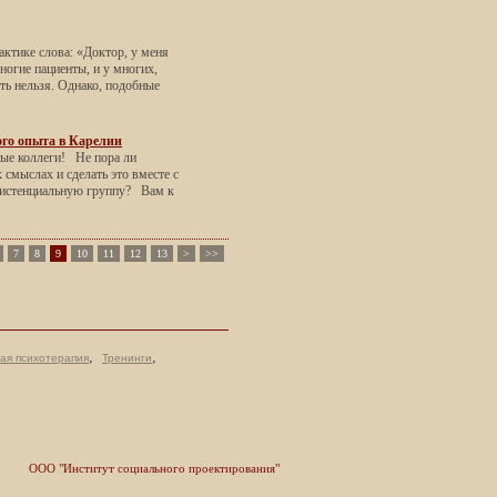
актике слова: «Доктор, у меня
ногие пациенты, и у многих,
ть нельзя. Однако, подобные
ого опыта в Карелии
ые коллеги! Не пора ли
 смыслах и сделать это вместе с
зистенциальную группу? Вам к
7
8
9
10
11
12
13
>
>>
,
,
ая психотерапия
Тренинги
ООО "Институт социального проектирования"