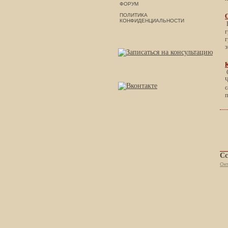
ФОРУМ
ПОЛИТИКА
КОНФИДЕНЦИАЛЬНОСТИ
В
г
г
э
К
С
Ч
с
п
Сс
Окт