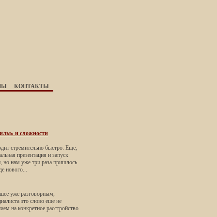
НЫ
КОНТАКТЫ
силы» и сложности
дит стремительно быстро. Еще,
альная презентация и запуск
 но нам уже три раза пришлось
е нового...
вшее уже разговорным,
иалиста это слово еще не
ием на конкретное расстройство.
.