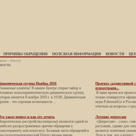
ПРИЧИНЫ ОБРАЩЕНИЯ
ПОЛЕЗНАЯ ИНФОРМАЦИЯ
НОВОСТИ
ЦЕ
авная
»
Новости
вости
Динамическая группа Ноябрь 2016
Прогноз «аддиктивной 
важаемые клиенты! В нашем Центре открыт набор в
психотерапи...
сеннюю психотерапевтическую динамическую группу,
В наше время все происхо
оторая начнется 8 ноября 2016 г. в 19.00. Динамическая
только планируется офици
руппа – это хорошая возможность ...
игры PokemonGo в России,
отвечать на вопросы о вред
то такое невроз и как его лечить
Лечение депрессии
евротические расстройства (неврозы) являются одной из
«Депрессия» - слово, ста
аиболее распространенных причин обращения к
расхожим, однако для спец
сихотерапевту или психологу. Большая часть обращений в
является понятным указан
аш психотерапевтический Центр связана именн...
Дело в том, что «депресс..