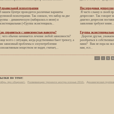
О правильной психотерапии
Послеродовая депрессия
 нашем Центре проводятся различные варианты
Я часто слышу в своей пр
рупповой психотерапии. Так совпало, что набор на две
депрессия». Так говорят м
руппы – динамическую (набиралась в июне) и
диагноз депрессия постави
кзистенциальная («Группа экзистенциаль...
заявления требуют вним...
ак справиться с зависимостью навсегда?
Группа экзистенциальн
 чего обычно начинается лечение любой зависимости?
Дорогие друзья, уважаем
аще всего с ситуации, когда родственники бьют тревогу, а
разобраться в собственных
ам зависимый проблемы в злоупотреблении
нами? Вам не пора на эк
сихоактивным веществом не видит, считает,...
нам, есл...
<<
<
5
6
ылки по теме:
,
,
ябрь- про общение!
Развивающие тренинги центра осенью 2010
Динамическая группов