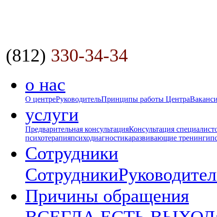
(812)
330-34-34
о нас
О центре
Руководитель
Принципы работы Центра
Ваканс
услуги
Предварительная консультация
Консультация специалист
психотерапия
психодиагностика
развивающие тренинги
п
Сотрудники
Сотрудники
Руководител
Причины обращения