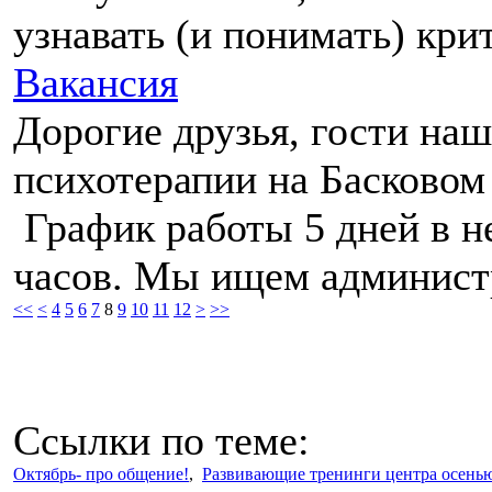
узнавать (и понимать) крит
Вакансия
Дорогие друзья, гости наш
психотерапии на Басковом
График работы 5 дней в н
часов. Мы ищем администр
<<
<
4
5
6
7
8
9
10
11
12
>
>>
Ссылки по теме:
Октябрь- про общение!
,
Развивающие тренинги центра осень