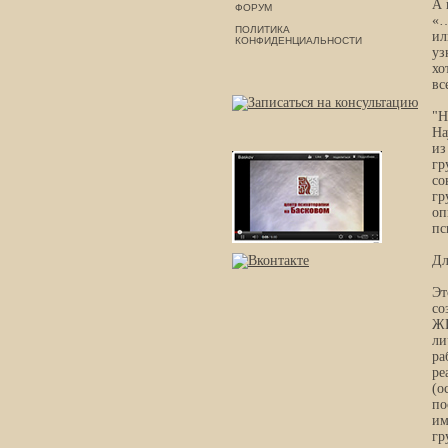
А 
ФОРУМ
«…
ПОЛИТИКА
ил
КОНФИДЕНЦИАЛЬНОСТИ
уз
хо
вс
"Н
На
из
гр
со
гр
оп
пс
Дл
Эт
со
ЖИ
ли
ра
ре
(о
по
им
гр