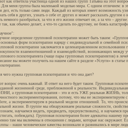
вот как ответила участница одной из наших групп Татьяна на этот вопро
Для меня группа была маленькой моделью мира. С одним отличием: в э
и дел, есть только сами люди. Каждый из которых имеет возможность узн
нать себя в других, узнать о себе от других и может рассказать другим о
ть немного разобраться, за что в его жизни отвечает он, а за что – други
е так, как обычно делает, а что-то сделать по-другому, не боясь катастро
аучное":
учное определение групповой психотерапии может быть таким: «Группов
 основных форм психотерапии наряду с индивидуальной и семейной пси
упповой психотерапии заключается в целенаправленном использовании 
вокупности взаимоотношений и взаимодействий, возникающих между у
уппового психотерапевта (чаще пары групповых психотерапевтов) в лече
исание вы можете получить на нашем сайте в разделе «Услуги» в стать
ихотерапию.
я чего нужна групповая психотерапия и что она дает?
от вопрос очень важный. И ответ на него будет таким. Групповая психоте
зданной жизненной среде, приближенной к реальности. Индивидуальная 
ЗНИ, а групповая психотерапия – это и есть УЖЕ реальная ЖИЗНЬ, толь
чностного экспериментирования, потому, что мы не экспериментируем с
боте, а экспериментируем в реальной модели отношений. То, что происхо
альной жизни. В группе мы обнаруживаем реальные сложности, свойств
сознаем, научаемся видеть, предвидеть, предчувствовать), и научаемся пр
стигать, побеждать). Групповая психотерапия более адекватна нашему пр
енно там мы включены в отношения с людьми, которые нас окружают. Е
уппы – наши человеческие качества возникали и развивались в мире люд