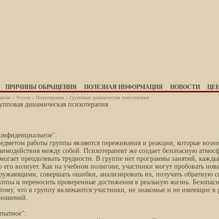
ПРИЧИНЫ ОБРАЩЕНИЯ
ПОЛЕЗНАЯ ИНФОРМАЦИЯ
НОВОСТИ
ЦЕ
авная
»
Услуги
»
Психотерапия
» Групповая динамическая психотерапия
упповая динамическая психотерапия
онфиденциальное":
едметом работы группы являются переживания и реакции, которые возни
аимодействия между собой. Психотерапевт же создает безопасную атмосф
могает преодолевать трудности. В группе нет программы занятий, каждый
о его волнует. Как на учебном полигоне, участники могут пробовать нов
ружающими, совершать ошибки, анализировать их, получать обратную св
уппы и переносить проверенные достижения в реальную жизнь. Безопасн
тому, что в группу включаются участники, не знакомые и не имеющие в
ношений.
пытное":