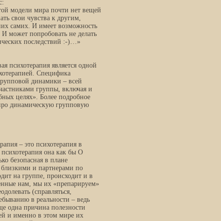
с:
той модели мира почти нет вещей
ать свои чувства к другим,
 них самих. И имеет возможность
е. И может попробовать не делать
фических последствий :-)…»
ая психотерапия является одной
хотерапией. Специфика
групповой динамики – всей
частниками группы, включая и
бных целях». Более подробное
е про динамическую групповую
рапия – это психотерапия в
психотерапия она как бы О
ко безопасная в плане
 близкими и партнерами по
дит на группе, происходит и в
енные нам, мы их «препарируем»
еодолевать (справляться,
ебыванию в реальности – ведь
ще одна причина полезности
ей и именно в этом мире их