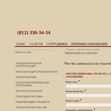
(812)
330-34-34
О НАС
УСЛУГИ
СОТРУДНИКИ
ПРИЧИНЫ ОБРАЩЕНИЯ
Главная
»
Записаться на участие
Записаться на участие
Что бы записаться на участ
ПРЕДВАРИТЕЛЬНАЯ
КОНСУЛЬТАЦИЯ
КОНСУЛЬТАЦИЯ СПЕЦИАЛИСТОВ
ОБРАТИТЕ ВНИМАНИЕ, ЧТО ПОЛЯ, С
ЗАПОЛНЕНИЮ.
ПСИХОТЕРАПИЯ
*
Ваше имя:
ПСИХОТЕРАПЕВТИЧЕСКИЕ
ПРОГРАММЫ
*
ВИП-ПСИХОТЕРАПИЯ
Ваша фамилия:
ПСИХОДИАГНОСТИКА
*
Ваш E-mail:
РАЗВИВАЮЩИЕ ТРЕНИНГИ
ПСИХОТЕРАПИЯ ON-LINE
*
Название мероприятия: