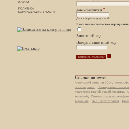
ФОРУМ
ПОЛИТИКА
*
Дата мероприятия:
КОНФИДЕНЦИАЛЬНОСТИ
Дата в формате yyyy.mm.dd
Я согласен со стоимостью мероприятия
Защитный код:
Введите защитный код:
Ссылки по теме:
,
Апрельский семинар 2014
Авторефе
,
психотерапии
Психодиагностика про
,
подготовке врачей общей практики
О
,
мишеней
Поможет ли при шизофрен
,
,
терминов
Вип - психотерапия
Груп